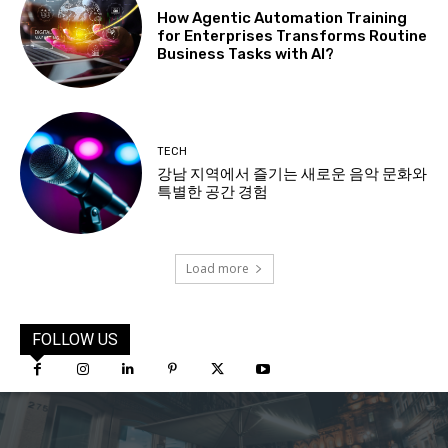
How Agentic Automation Training
for Enterprises Transforms Routine
Business Tasks with AI?
TECH
강남 지역에서 즐기는 새로운 음악 문화와
특별한 공간 경험
Load more
FOLLOW US